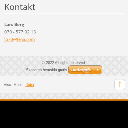
Kontakt
Lars Berg
070 - 577 02 13
lb73@tel
ia.com
© 2022 All rights reserved.
Skapa en hemsida gratis
Visa:
Mobil
|
Dator