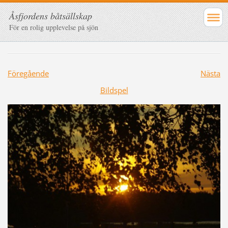
Åsfjordens båtsällskap
För en rolig upplevelse på sjön
Föregående
Nästa
Bildspel